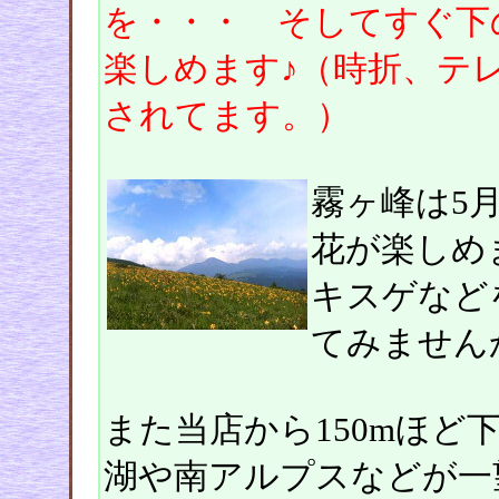
を・・・ そしてすぐ下
楽しめます♪（時折、テ
されてます。）
霧ヶ峰は5
花が楽しめ
キスゲなど
てみません
また当店から150mほど
湖や南アルプスなどが一