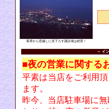
客席から窓越しに見下ろす諏訪湖は絶景！
～ イ
■夜の営業に関する
平素は当店をご利用頂
ます。
昨今、当店駐車場に無