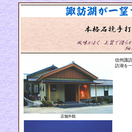
信州諏
訪湖を
店舗外観